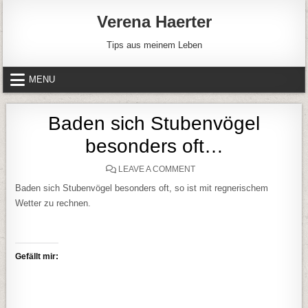
Skip to content
Verena Haerter
Tips aus meinem Leben
MENU
Baden sich Stubenvögel
besonders oft…
ON BADEN SICH STUBENV
LEAVE A COMMENT
Baden sich Stubenvögel besonders oft, so ist mit regnerischem
Wetter zu rechnen.
Gefällt mir: