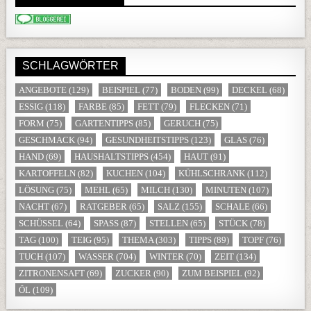
SCHLAGWÖRTER
ANGEBOTE
(129)
BEISPIEL
(77)
BODEN
(99)
DECKEL
(68)
ESSIG
(118)
FARBE
(85)
FETT
(79)
FLECKEN
(71)
FORM
(75)
GARTENTIPPS
(85)
GERUCH
(75)
GESCHMACK
(94)
GESUNDHEITSTIPPS
(123)
GLAS
(76)
HAND
(69)
HAUSHALTSTIPPS
(454)
HAUT
(91)
KARTOFFELN
(82)
KUCHEN
(104)
KÜHLSCHRANK
(112)
LÖSUNG
(75)
MEHL
(65)
MILCH
(130)
MINUTEN
(107)
NACHT
(67)
RATGEBER
(65)
SALZ
(155)
SCHALE
(66)
SCHÜSSEL
(64)
SPASS
(87)
STELLEN
(65)
STÜCK
(78)
TAG
(100)
TEIG
(95)
THEMA
(303)
TIPPS
(89)
TOPF
(76)
TUCH
(107)
WASSER
(704)
WINTER
(70)
ZEIT
(134)
ZITRONENSAFT
(69)
ZUCKER
(90)
ZUM BEISPIEL
(92)
ÖL
(109)