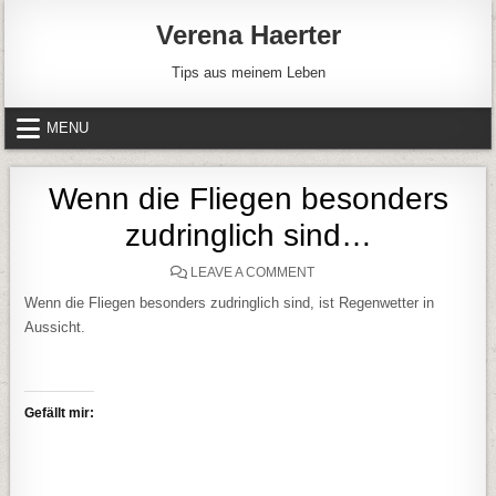
Skip to content
Verena Haerter
Tips aus meinem Leben
MENU
Wenn die Fliegen besonders
zudringlich sind…
ON WENN DIE FLIEGEN BE
LEAVE A COMMENT
Wenn die Fliegen besonders zudringlich sind, ist Regenwetter in
Aussicht.
Gefällt mir: