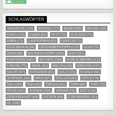
SCHLAGWÖRTER
ANGEBOTE
(129)
BEISPIEL
(77)
BODEN
(99)
DECKEL
(68)
ESSIG
(118)
FARBE
(85)
FETT
(79)
FLECKEN
(71)
FORM
(75)
GARTENTIPPS
(85)
GERUCH
(75)
GESCHMACK
(94)
GESUNDHEITSTIPPS
(123)
GLAS
(76)
HAND
(69)
HAUSHALTSTIPPS
(454)
HAUT
(91)
KARTOFFELN
(82)
KUCHEN
(104)
KÜHLSCHRANK
(112)
LÖSUNG
(75)
MEHL
(65)
MILCH
(130)
MINUTEN
(107)
NACHT
(67)
RATGEBER
(65)
SALZ
(155)
SCHALE
(66)
SCHÜSSEL
(64)
SPASS
(87)
STELLEN
(65)
STÜCK
(78)
TAG
(100)
TEIG
(95)
THEMA
(303)
TIPPS
(89)
TOPF
(76)
TUCH
(107)
WASSER
(704)
WINTER
(70)
ZEIT
(134)
ZITRONENSAFT
(69)
ZUCKER
(90)
ZUM BEISPIEL
(92)
ÖL
(109)