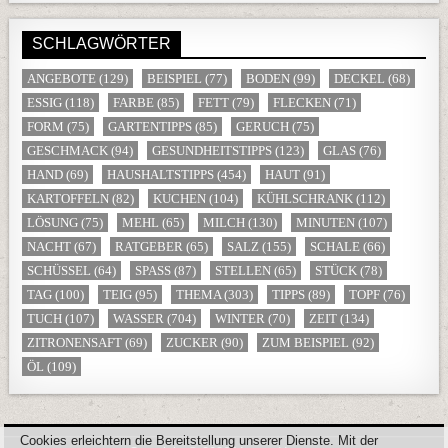
SCHLAGWÖRTER
ANGEBOTE
(129)
BEISPIEL
(77)
BODEN
(99)
DECKEL
(68)
ESSIG
(118)
FARBE
(85)
FETT
(79)
FLECKEN
(71)
FORM
(75)
GARTENTIPPS
(85)
GERUCH
(75)
GESCHMACK
(94)
GESUNDHEITSTIPPS
(123)
GLAS
(76)
HAND
(69)
HAUSHALTSTIPPS
(454)
HAUT
(91)
KARTOFFELN
(82)
KUCHEN
(104)
KÜHLSCHRANK
(112)
LÖSUNG
(75)
MEHL
(65)
MILCH
(130)
MINUTEN
(107)
NACHT
(67)
RATGEBER
(65)
SALZ
(155)
SCHALE
(66)
SCHÜSSEL
(64)
SPASS
(87)
STELLEN
(65)
STÜCK
(78)
TAG
(100)
TEIG
(95)
THEMA
(303)
TIPPS
(89)
TOPF
(76)
TUCH
(107)
WASSER
(704)
WINTER
(70)
ZEIT
(134)
ZITRONENSAFT
(69)
ZUCKER
(90)
ZUM BEISPIEL
(92)
ÖL
(109)
Cookies erleichtern die Bereitstellung unserer Dienste. Mit der