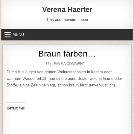
Skip to content
Verena Haerter
Tips aus meinem Leben
MENU
Braun färben…
ON BRAUN FÄRBEN…
LEAVE A COMMENT
Durch Auslaugen von grünen Walnussschalen in kaltem oder
warmem Wasser erhält man eine braune Beize, welche Garne oder
Stoffe, einige Zeit hineinlegt, schön braun färbt (unverwüstlich).
Gefällt mir: