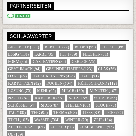
PARTNERSEITEN
SCHLAGWÖRTER
ANGEBOTE
(129)
BEISPIEL
(77)
BODEN
(99)
DECKEL
(68)
ESSIG
(118)
FARBE
(85)
FETT
(79)
FLECKEN
(71)
FORM
(75)
GARTENTIPPS
(85)
GERUCH
(75)
GESCHMACK
(94)
GESUNDHEITSTIPPS
(123)
GLAS
(76)
HAND
(69)
HAUSHALTSTIPPS
(454)
HAUT
(91)
KARTOFFELN
(82)
KUCHEN
(104)
KÜHLSCHRANK
(112)
LÖSUNG
(75)
MEHL
(65)
MILCH
(130)
MINUTEN
(107)
NACHT
(67)
RATGEBER
(65)
SALZ
(155)
SCHALE
(66)
SCHÜSSEL
(64)
SPASS
(87)
STELLEN
(65)
STÜCK
(78)
TAG
(100)
TEIG
(95)
THEMA
(303)
TIPPS
(89)
TOPF
(76)
TUCH
(107)
WASSER
(704)
WINTER
(70)
ZEIT
(134)
ZITRONENSAFT
(69)
ZUCKER
(90)
ZUM BEISPIEL
(92)
ÖL
(109)