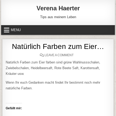
Skip to content
Verena Haerter
Tips aus meinem Leben
MENU
Natürlich Farben zum Eier…
ON NATÜRLICH FARBEN ZU
LEAVE A COMMENT
Natürlich Farben zum Eier färben sind grüne Wahlnussschalen,
Zwiebelschalen, Heidelbeersaft, Rote Beete Saft, Karottensaft,
Kräuter usw.
Wenn Ihr euch Gedanken macht findet Ihr bestimmt noch mehr
natürliche Farben.
Gefällt mir: