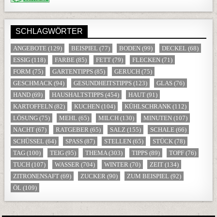
SCHLAGWÖRTER
ANGEBOTE
(129)
BEISPIEL
(77)
BODEN
(99)
DECKEL
(68)
ESSIG
(118)
FARBE
(85)
FETT
(79)
FLECKEN
(71)
FORM
(75)
GARTENTIPPS
(85)
GERUCH
(75)
GESCHMACK
(94)
GESUNDHEITSTIPPS
(123)
GLAS
(76)
HAND
(69)
HAUSHALTSTIPPS
(454)
HAUT
(91)
KARTOFFELN
(82)
KUCHEN
(104)
KÜHLSCHRANK
(112)
LÖSUNG
(75)
MEHL
(65)
MILCH
(130)
MINUTEN
(107)
NACHT
(67)
RATGEBER
(65)
SALZ
(155)
SCHALE
(66)
SCHÜSSEL
(64)
SPASS
(87)
STELLEN
(65)
STÜCK
(78)
TAG
(100)
TEIG
(95)
THEMA
(303)
TIPPS
(89)
TOPF
(76)
TUCH
(107)
WASSER
(704)
WINTER
(70)
ZEIT
(134)
ZITRONENSAFT
(69)
ZUCKER
(90)
ZUM BEISPIEL
(92)
ÖL
(109)