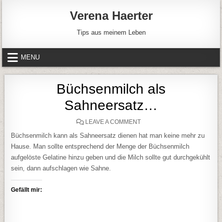
Skip to content
Verena Haerter
Tips aus meinem Leben
MENU
Büchsenmilch als
Sahneersatz…
ON BÜCHSENMILCH ALS S
LEAVE A COMMENT
Büchsenmilch kann als Sahneersatz dienen hat man keine mehr zu
Hause. Man sollte entsprechend der Menge der Büchsenmilch
aufgelöste Gelatine hinzu geben und die Milch sollte gut durchgekühlt
sein, dann aufschlagen wie Sahne.
Gefällt mir: