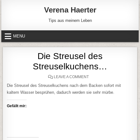
Skip to content
Verena Haerter
Tips aus meinem Leben
MENU
Die Streusel des
Streuselkuchens…
ON DIE STREUSEL DES S
LEAVE A COMMENT
Die Streusel des Streuselkuchens nach dem Backen sofort mit
kaltem Wasser besprühen, dadurch werden sie sehr mürbe.
Gefällt mir: