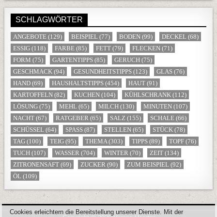
SCHLAGWÖRTER
ANGEBOTE
(129)
BEISPIEL
(77)
BODEN
(99)
DECKEL
(68)
ESSIG
(118)
FARBE
(85)
FETT
(79)
FLECKEN
(71)
FORM
(75)
GARTENTIPPS
(85)
GERUCH
(75)
GESCHMACK
(94)
GESUNDHEITSTIPPS
(123)
GLAS
(76)
HAND
(69)
HAUSHALTSTIPPS
(454)
HAUT
(91)
KARTOFFELN
(82)
KUCHEN
(104)
KÜHLSCHRANK
(112)
LÖSUNG
(75)
MEHL
(65)
MILCH
(130)
MINUTEN
(107)
NACHT
(67)
RATGEBER
(65)
SALZ
(155)
SCHALE
(66)
SCHÜSSEL
(64)
SPASS
(87)
STELLEN
(65)
STÜCK
(78)
TAG
(100)
TEIG
(95)
THEMA
(303)
TIPPS
(89)
TOPF
(76)
TUCH
(107)
WASSER
(704)
WINTER
(70)
ZEIT
(134)
ZITRONENSAFT
(69)
ZUCKER
(90)
ZUM BEISPIEL
(92)
ÖL
(109)
Cookies erleichtern die Bereitstellung unserer Dienste. Mit der