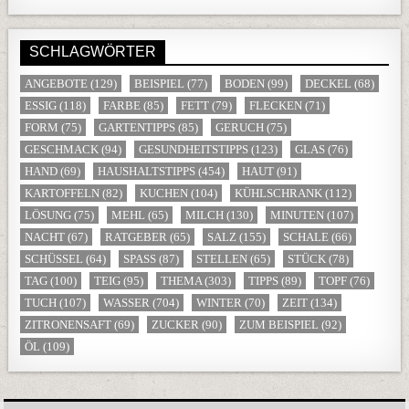
SCHLAGWÖRTER
ANGEBOTE
(129)
BEISPIEL
(77)
BODEN
(99)
DECKEL
(68)
ESSIG
(118)
FARBE
(85)
FETT
(79)
FLECKEN
(71)
FORM
(75)
GARTENTIPPS
(85)
GERUCH
(75)
GESCHMACK
(94)
GESUNDHEITSTIPPS
(123)
GLAS
(76)
HAND
(69)
HAUSHALTSTIPPS
(454)
HAUT
(91)
KARTOFFELN
(82)
KUCHEN
(104)
KÜHLSCHRANK
(112)
LÖSUNG
(75)
MEHL
(65)
MILCH
(130)
MINUTEN
(107)
NACHT
(67)
RATGEBER
(65)
SALZ
(155)
SCHALE
(66)
SCHÜSSEL
(64)
SPASS
(87)
STELLEN
(65)
STÜCK
(78)
TAG
(100)
TEIG
(95)
THEMA
(303)
TIPPS
(89)
TOPF
(76)
TUCH
(107)
WASSER
(704)
WINTER
(70)
ZEIT
(134)
ZITRONENSAFT
(69)
ZUCKER
(90)
ZUM BEISPIEL
(92)
ÖL
(109)