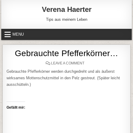
Skip to content
Verena Haerter
Tips aus meinem Leben
MENU
Gebrauchte Pfefferkörner…
ON GEBRAUCHTE PFEFFE
LEAVE A COMMENT
Gebrauchte Pfefferkörner werden durchgedreht und als äußerst
wirksames Mottenschutzmittel in den Pelz gestreut. (Später leicht
ausschütteln.)
Gefällt mir: