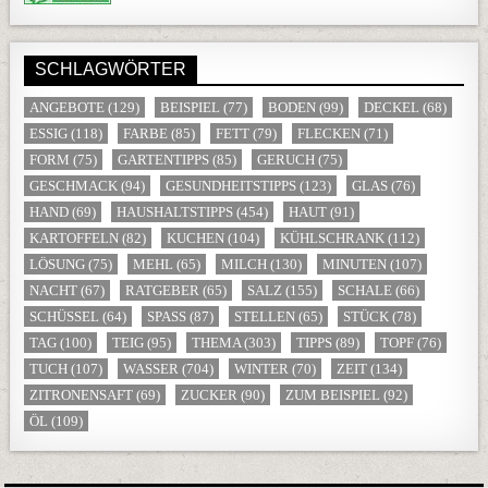
SCHLAGWÖRTER
ANGEBOTE
(129)
BEISPIEL
(77)
BODEN
(99)
DECKEL
(68)
ESSIG
(118)
FARBE
(85)
FETT
(79)
FLECKEN
(71)
FORM
(75)
GARTENTIPPS
(85)
GERUCH
(75)
GESCHMACK
(94)
GESUNDHEITSTIPPS
(123)
GLAS
(76)
HAND
(69)
HAUSHALTSTIPPS
(454)
HAUT
(91)
KARTOFFELN
(82)
KUCHEN
(104)
KÜHLSCHRANK
(112)
LÖSUNG
(75)
MEHL
(65)
MILCH
(130)
MINUTEN
(107)
NACHT
(67)
RATGEBER
(65)
SALZ
(155)
SCHALE
(66)
SCHÜSSEL
(64)
SPASS
(87)
STELLEN
(65)
STÜCK
(78)
TAG
(100)
TEIG
(95)
THEMA
(303)
TIPPS
(89)
TOPF
(76)
TUCH
(107)
WASSER
(704)
WINTER
(70)
ZEIT
(134)
ZITRONENSAFT
(69)
ZUCKER
(90)
ZUM BEISPIEL
(92)
ÖL
(109)