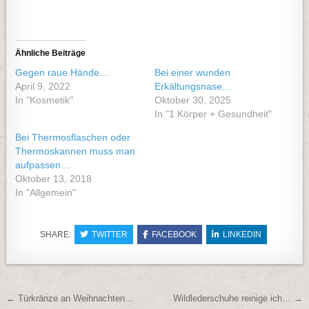
Ähnliche Beiträge
Gegen raue Hände…
Bei einer wunden
April 9, 2022
Erkältungsnase…
In "Kosmetik"
Oktober 30, 2025
In "1 Körper + Gesundheit"
Bei Thermosflaschen oder
Thermoskannen muss man
aufpassen…
Oktober 13, 2018
In "Allgemein"
SHARE:
TWITTER
FACEBOOK
LINKEDIN
Beitragsnavigation
← Türkränze an Weihnachten…
Wildlederschuhe reinige ich… →