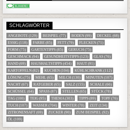
SCHLAGWÖRTER
ANGEBOTE
(129)
BEISPIEL
(77)
BODEN
(99)
DECKEL
(68)
ESSIG
(118)
FARBE
(85)
FETT
(79)
FLECKEN
(71)
FORM
(75)
GARTENTIPPS
(85)
GERUCH
(75)
GESCHMACK
(94)
GESUNDHEITSTIPPS
(123)
GLAS
(76)
HAND
(69)
HAUSHALTSTIPPS
(454)
HAUT
(91)
KARTOFFELN
(82)
KUCHEN
(104)
KÜHLSCHRANK
(112)
LÖSUNG
(75)
MEHL
(65)
MILCH
(130)
MINUTEN
(107)
NACHT
(67)
RATGEBER
(65)
SALZ
(155)
SCHALE
(66)
SCHÜSSEL
(64)
SPASS
(87)
STELLEN
(65)
STÜCK
(78)
TAG
(100)
TEIG
(95)
THEMA
(303)
TIPPS
(89)
TOPF
(76)
TUCH
(107)
WASSER
(704)
WINTER
(70)
ZEIT
(134)
ZITRONENSAFT
(69)
ZUCKER
(90)
ZUM BEISPIEL
(92)
ÖL
(109)