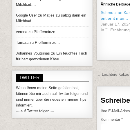
Milchbad….
Ähnliche Beiträg
Schmutz an Kart
Google User
zu
Matjes zu salzig dann ein
entfernt man…
Milchbad….
Januar 17, 202
In "1 Ernährung
verena
zu
Pfefferminze…
Tamara
zu
Pfefferminze…
Johannes Voutsinas
zu
Ein feuchtes Tuch
für hart gewordenen Käse…
Beitrags
← Leichtere Kakao
TWITTER
Wenn Ihnen meine Seite gefallen hat,
können Sie mir auch auf Twitter folgen und
Schreib
sind immer über die neuesten meiner Tips
informiert.
Ihre E-Mail-Adress
--- auf Twitter folgen ---
Kommentar
*