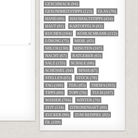
GESCHMACK
(94)
GESUNDHEITSTIPPS
(123)
GLAS
(76)
HAND
(69)
HAUSHALTSTIPPS
(454)
HAUT
(91)
KARTOFFELN
(82)
KUCHEN
(104)
KÜHLSCHRANK
(112)
LÖSUNG
(75)
MEHL
(65)
MILCH
(130)
MINUTEN
(107)
NACHT
(67)
RATGEBER
(65)
SALZ
(155)
SCHALE
(66)
SCHÜSSEL
(64)
SPASS
(87)
STELLEN
(65)
STÜCK
(78)
TAG
(100)
TEIG
(95)
THEMA
(303)
TIPPS
(89)
TOPF
(76)
TUCH
(107)
WASSER
(704)
WINTER
(70)
ZEIT
(134)
ZITRONENSAFT
(69)
ZUCKER
(90)
ZUM BEISPIEL
(92)
ÖL
(109)