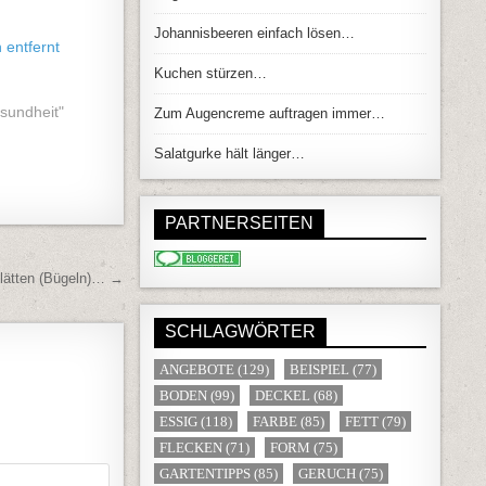
Johannisbeeren einfach lösen…
entfernt
Kuchen stürzen…
esundheit"
Zum Augencreme auftragen immer…
Salatgurke hält länger…
PARTNERSEITEN
lätten (Bügeln)… →
SCHLAGWÖRTER
ANGEBOTE
(129)
BEISPIEL
(77)
BODEN
(99)
DECKEL
(68)
ESSIG
(118)
FARBE
(85)
FETT
(79)
FLECKEN
(71)
FORM
(75)
GARTENTIPPS
(85)
GERUCH
(75)