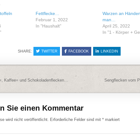
e
offeln
Fettflecke…
Warzen an Händen 
Februar 1, 2022
man…
4
In "Haushalt"
April 25, 2022
"
In "1 - Körper + G
SHARE:
TWITTER
FACEBOOK
LINKEDIN
navigation
=, Kaffee= und Schokoladenflecken…
Sengflecken vom P
en Sie einen Kommentar
e wird nicht veröffentlicht.
Erforderliche Felder sind mit
*
markiert