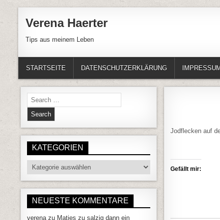
Skip to content
Verena Haerter
Tips aus meinem Leben
STARTSEITE
DATENSCHUTZERKLÄRUNG
IMPRESSU
Search for:
Jodflecken auf d
KATEGORIEN
Kategorien
Gefällt mir:
NEUESTE KOMMENTARE
verena
zu
Matjes zu salzig dann ein