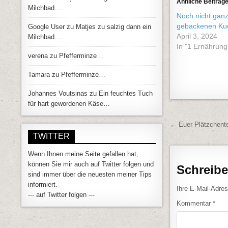
Ähnliche Beiträg
Milchbad….
Noch nicht gan
gebackenen K
Google User
zu
Matjes zu salzig dann ein
April 3, 2024
Milchbad….
In "1 Ernährung
verena
zu
Pfefferminze…
Tamara
zu
Pfefferminze…
Johannes Voutsinas
zu
Ein feuchtes Tuch
für hart gewordenen Käse…
Beitrags
← Euer Plätzchente
TWITTER
Wenn Ihnen meine Seite gefallen hat,
können Sie mir auch auf Twitter folgen und
Schreib
sind immer über die neuesten meiner Tips
informiert.
Ihre E-Mail-Adress
--- auf Twitter folgen ---
Kommentar
*