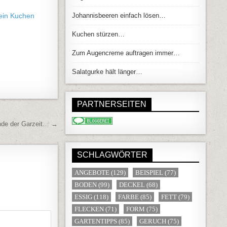
mein Kuchen
Johannisbeeren einfach lösen…
Kuchen stürzen…
Zum Augencreme auftragen immer…
Salatgurke hält länger…
PARTNERSEITEN
nde der Garzeit… →
SCHLAGWÖRTER
ANGEBOTE
(129)
BEISPIEL
(77)
BODEN
(99)
DECKEL
(68)
ESSIG
(118)
FARBE
(85)
FETT
(79)
FLECKEN
(71)
FORM
(75)
GARTENTIPPS
(85)
GERUCH
(75)