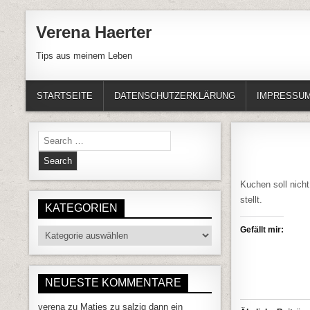
Skip to content
Verena Haerter
Tips aus meinem Leben
STARTSEITE
DATENSCHUTZERKLÄRUNG
IMPRESSU
Search for:
Kuchen soll nich
stellt.
KATEGORIEN
Gefällt mir:
Kategorien
NEUESTE KOMMENTARE
verena
zu
Matjes zu salzig dann ein