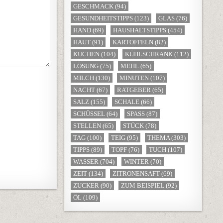
GESCHMACK
(94)
GESUNDHEITSTIPPS
(123)
GLAS
(76)
HAND
(69)
HAUSHALTSTIPPS
(454)
HAUT
(91)
KARTOFFELN
(82)
KUCHEN
(104)
KÜHLSCHRANK
(112)
LÖSUNG
(75)
MEHL
(65)
MILCH
(130)
MINUTEN
(107)
NACHT
(67)
RATGEBER
(65)
SALZ
(155)
SCHALE
(66)
SCHÜSSEL
(64)
SPASS
(87)
STELLEN
(65)
STÜCK
(78)
TAG
(100)
TEIG
(95)
THEMA
(303)
TIPPS
(89)
TOPF
(76)
TUCH
(107)
WASSER
(704)
WINTER
(70)
ZEIT
(134)
ZITRONENSAFT
(69)
ZUCKER
(90)
ZUM BEISPIEL
(92)
ÖL
(109)