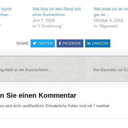
e
z durch
Wie löse ich den Rand von
Wie teste ich ob 
uchen…
einer Kuchenform…
gar ist…
Juni 7, 2024
Oktober 5, 2016
"
In "1 Ernährung"
In "Allgemein"
SHARE:
TWITTER
FACEBOOK
LINKEDIN
navigation
ig klebt an der Ausstechform…
Den Backofen vor E
en Sie einen Kommentar
e wird nicht veröffentlicht.
Erforderliche Felder sind mit
*
markiert