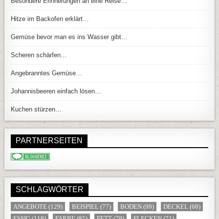
Besondere Erinnerungen an eine Reise…
Hitze im Backofen erklärt…
Gemüse bevor man es ins Wasser gibt…
Scheren schärfen…
Angebranntes Gemüse…
Johannisbeeren einfach lösen…
Kuchen stürzen…
PARTNERSEITEN
SCHLAGWÖRTER
ANGEBOTE
(129)
BEISPIEL
(77)
BODEN
(99)
DECKEL
(68)
ESSIG
(118)
FARBE
(85)
FETT
(79)
FLECKEN
(71)