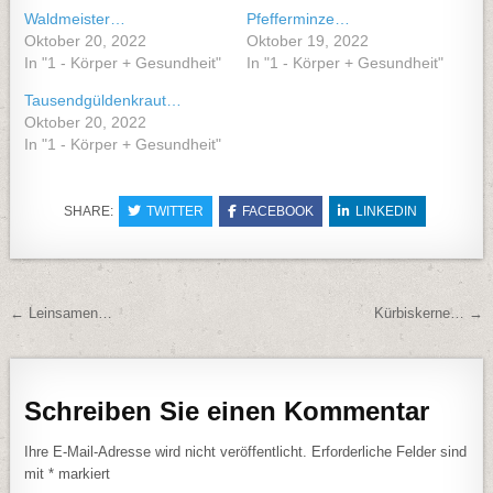
Waldmeister…
Pfefferminze…
Oktober 20, 2022
Oktober 19, 2022
In "1 - Körper + Gesundheit"
In "1 - Körper + Gesundheit"
Tausendgüldenkraut…
Oktober 20, 2022
In "1 - Körper + Gesundheit"
SHARE:
TWITTER
FACEBOOK
LINKEDIN
Beitragsnavigation
← Leinsamen…
Kürbiskerne… →
Schreiben Sie einen Kommentar
Ihre E-Mail-Adresse wird nicht veröffentlicht.
Erforderliche Felder sind
mit
*
markiert