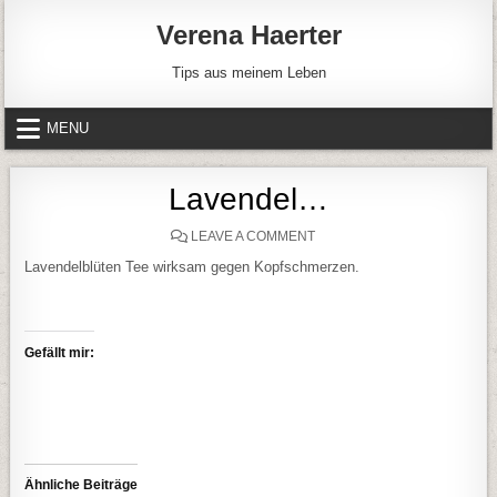
Skip to content
Verena Haerter
Tips aus meinem Leben
MENU
Lavendel…
ON LAVENDEL…
LEAVE A COMMENT
Lavendelblüten Tee wirksam gegen Kopfschmerzen.
Gefällt mir:
Ähnliche Beiträge