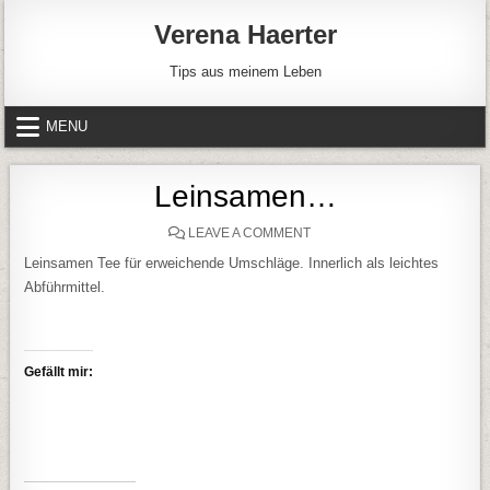
Skip to content
Verena Haerter
Tips aus meinem Leben
MENU
Leinsamen…
ON LEINSAMEN…
LEAVE A COMMENT
Leinsamen Tee für erweichende Umschläge. Innerlich als leichtes
Abführmittel.
Gefällt mir: