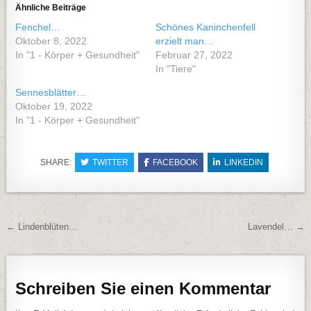
Ähnliche Beiträge
Fenchel…
Schönes Kaninchenfell
Oktober 8, 2022
erzielt man…
In "1 - Körper + Gesundheit"
Februar 27, 2022
In "Tiere"
Sennesblätter…
Oktober 19, 2022
In "1 - Körper + Gesundheit"
SHARE:
TWITTER
FACEBOOK
LINKEDIN
Beitragsnavigation
← Lindenblüten…
Lavendel… →
Schreiben Sie einen Kommentar