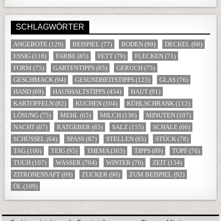
SCHLAGWÖRTER
ANGEBOTE
(129)
BEISPIEL
(77)
BODEN
(99)
DECKEL
(68)
ESSIG
(118)
FARBE
(85)
FETT
(79)
FLECKEN
(71)
FORM
(75)
GARTENTIPPS
(85)
GERUCH
(75)
GESCHMACK
(94)
GESUNDHEITSTIPPS
(123)
GLAS
(76)
HAND
(69)
HAUSHALTSTIPPS
(454)
HAUT
(91)
KARTOFFELN
(82)
KUCHEN
(104)
KÜHLSCHRANK
(112)
LÖSUNG
(75)
MEHL
(65)
MILCH
(130)
MINUTEN
(107)
NACHT
(67)
RATGEBER
(65)
SALZ
(155)
SCHALE
(66)
SCHÜSSEL
(64)
SPASS
(87)
STELLEN
(65)
STÜCK
(78)
TAG
(100)
TEIG
(95)
THEMA
(303)
TIPPS
(89)
TOPF
(76)
TUCH
(107)
WASSER
(704)
WINTER
(70)
ZEIT
(134)
ZITRONENSAFT
(69)
ZUCKER
(90)
ZUM BEISPIEL
(92)
ÖL
(109)