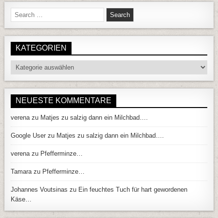
Search for:
KATEGORIEN
Kategorien
NEUESTE KOMMENTARE
verena
zu
Matjes zu salzig dann ein Milchbad….
Google User
zu
Matjes zu salzig dann ein Milchbad….
verena
zu
Pfefferminze…
Tamara
zu
Pfefferminze…
Johannes Voutsinas
zu
Ein feuchtes Tuch für hart gewordenen
Käse…