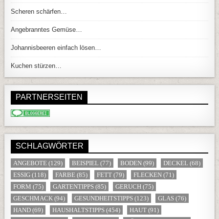
Scheren schärfen…
Angebranntes Gemüse…
Johannisbeeren einfach lösen…
Kuchen stürzen…
PARTNERSEITEN
SCHLAGWÖRTER
ANGEBOTE
(129)
BEISPIEL
(77)
BODEN
(99)
DECKEL
(68)
ESSIG
(118)
FARBE
(85)
FETT
(79)
FLECKEN
(71)
FORM
(75)
GARTENTIPPS
(85)
GERUCH
(75)
GESCHMACK
(94)
GESUNDHEITSTIPPS
(123)
GLAS
(76)
HAND
(69)
HAUSHALTSTIPPS
(454)
HAUT
(91)