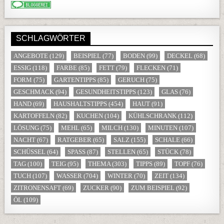
SCHLAGWÖRTER
ANGEBOTE
(129)
BEISPIEL
(77)
BODEN
(99)
DECKEL
(68)
ESSIG
(118)
FARBE
(85)
FETT
(79)
FLECKEN
(71)
FORM
(75)
GARTENTIPPS
(85)
GERUCH
(75)
GESCHMACK
(94)
GESUNDHEITSTIPPS
(123)
GLAS
(76)
HAND
(69)
HAUSHALTSTIPPS
(454)
HAUT
(91)
KARTOFFELN
(82)
KUCHEN
(104)
KÜHLSCHRANK
(112)
LÖSUNG
(75)
MEHL
(65)
MILCH
(130)
MINUTEN
(107)
NACHT
(67)
RATGEBER
(65)
SALZ
(155)
SCHALE
(66)
SCHÜSSEL
(64)
SPASS
(87)
STELLEN
(65)
STÜCK
(78)
TAG
(100)
TEIG
(95)
THEMA
(303)
TIPPS
(89)
TOPF
(76)
TUCH
(107)
WASSER
(704)
WINTER
(70)
ZEIT
(134)
ZITRONENSAFT
(69)
ZUCKER
(90)
ZUM BEISPIEL
(92)
ÖL
(109)