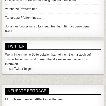
Google User
zu
Matjes zu salzig dann ein Milchbad….
verena
zu
Pfefferminze…
Tamara
zu
Pfefferminze…
Johannes Voutsinas
zu
Ein feuchtes Tuch für hart gewordenen
Käse…
TWITTER
Wenn Ihnen meine Seite gefallen hat, können Sie mir auch auf
Twitter folgen und sind immer über die neuesten meiner Tips
informiert.
--- auf Twitter folgen ---
NEUESTE BEITRÄGE
Mit Schlämmkreide Fettflecken entfernen…