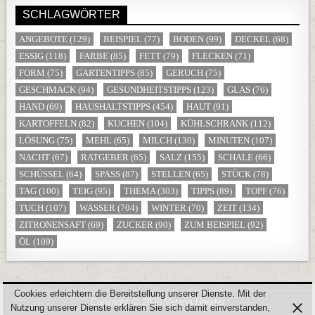
SCHLAGWÖRTER
ANGEBOTE
(129)
BEISPIEL
(77)
BODEN
(99)
DECKEL
(68)
ESSIG
(118)
FARBE
(85)
FETT
(79)
FLECKEN
(71)
FORM
(75)
GARTENTIPPS
(85)
GERUCH
(75)
GESCHMACK
(94)
GESUNDHEITSTIPPS
(123)
GLAS
(76)
HAND
(69)
HAUSHALTSTIPPS
(454)
HAUT
(91)
KARTOFFELN
(82)
KUCHEN
(104)
KÜHLSCHRANK
(112)
LÖSUNG
(75)
MEHL
(65)
MILCH
(130)
MINUTEN
(107)
NACHT
(67)
RATGEBER
(65)
SALZ
(155)
SCHALE
(66)
SCHÜSSEL
(64)
SPASS
(87)
STELLEN
(65)
STÜCK
(78)
TAG
(100)
TEIG
(95)
THEMA
(303)
TIPPS
(89)
TOPF
(76)
TUCH
(107)
WASSER
(704)
WINTER
(70)
ZEIT
(134)
ZITRONENSAFT
(69)
ZUCKER
(90)
ZUM BEISPIEL
(92)
ÖL
(109)
Cookies erleichtern die Bereitstellung unserer Dienste. Mit der
Copyright © 2026 Verena Haerter
Nutzung unserer Dienste erklären Sie sich damit einverstanden,