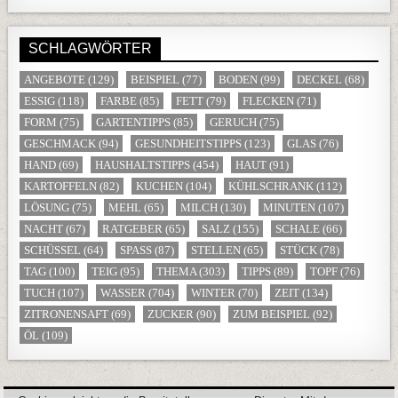
SCHLAGWÖRTER
ANGEBOTE
(129)
BEISPIEL
(77)
BODEN
(99)
DECKEL
(68)
ESSIG
(118)
FARBE
(85)
FETT
(79)
FLECKEN
(71)
FORM
(75)
GARTENTIPPS
(85)
GERUCH
(75)
GESCHMACK
(94)
GESUNDHEITSTIPPS
(123)
GLAS
(76)
HAND
(69)
HAUSHALTSTIPPS
(454)
HAUT
(91)
KARTOFFELN
(82)
KUCHEN
(104)
KÜHLSCHRANK
(112)
LÖSUNG
(75)
MEHL
(65)
MILCH
(130)
MINUTEN
(107)
NACHT
(67)
RATGEBER
(65)
SALZ
(155)
SCHALE
(66)
SCHÜSSEL
(64)
SPASS
(87)
STELLEN
(65)
STÜCK
(78)
TAG
(100)
TEIG
(95)
THEMA
(303)
TIPPS
(89)
TOPF
(76)
TUCH
(107)
WASSER
(704)
WINTER
(70)
ZEIT
(134)
ZITRONENSAFT
(69)
ZUCKER
(90)
ZUM BEISPIEL
(92)
ÖL
(109)