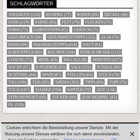
SCHLAGWÖRTER
ANGEBOTE
(129)
BEISPIEL
(77)
BODEN
(99)
DECKEL
(68)
ESSIG
(118)
FARBE
(85)
FETT
(79)
FLECKEN
(71)
FORM
(75)
GARTENTIPPS
(85)
GERUCH
(75)
GESCHMACK
(94)
GESUNDHEITSTIPPS
(123)
GLAS
(76)
HAND
(69)
HAUSHALTSTIPPS
(454)
HAUT
(91)
KARTOFFELN
(82)
KUCHEN
(104)
KÜHLSCHRANK
(112)
LÖSUNG
(75)
MEHL
(65)
MILCH
(130)
MINUTEN
(107)
NACHT
(67)
RATGEBER
(65)
SALZ
(155)
SCHALE
(66)
SCHÜSSEL
(64)
SPASS
(87)
STELLEN
(65)
STÜCK
(78)
TAG
(100)
TEIG
(95)
THEMA
(303)
TIPPS
(89)
TOPF
(76)
TUCH
(107)
WASSER
(704)
WINTER
(70)
ZEIT
(134)
ZITRONENSAFT
(69)
ZUCKER
(90)
ZUM BEISPIEL
(92)
ÖL
(109)
Cookies erleichtern die Bereitstellung unserer Dienste. Mit der
Copyright © 2026 Verena Haerter
Nutzung unserer Dienste erklären Sie sich damit einverstanden,