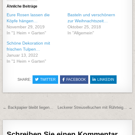
Ähnliche Beiträge
Eure Rosen lassen die
Basteln und verschönern
Köpfe hängen…
zur Weihnachtszeit…
November 29, 2019
Oktober 25, 2018
In "1 Heim + Garten"
In "Allgemein"
Schöne Dekoration mit
frischen Tulpen…
Januar 13, 2022
In "1 Heim + Garten"
SHARE:
TWITTER
FACEBOOK
LINKEDIN
Beitragsnavigation
← Backpapier bleibt liegen…
Leckerer Streuselkuchen mit Rührteig… →
Schreiben Sie einen Kommentar