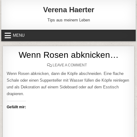
Skip to content
Verena Haerter
Tips aus meinem Leben
MENU
Wenn Rosen abknicken…
ON WENN ROSEN ABKNICK
LEAVE A COMMENT
Wenn Rosen abknicken, dann die Köpfe abschneiden. Eine flache
Schale oder einen Suppenteller mit Wasser füllen die Köpfe reinlegen
und als Dekoration auf einem Sideboard oder auf dem Esstisch
drapieren.
Gefällt mir: