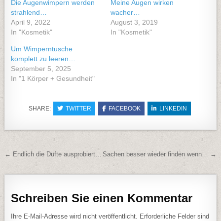
Die Augenwimpern werden
Meine Augen wirken
strahlend…
wacher…
April 9, 2022
August 3, 2019
In "Kosmetik"
In "Kosmetik"
Um Wimperntusche
komplett zu leeren…
September 5, 2025
In "1 Körper + Gesundheit"
SHARE:
TWITTER
FACEBOOK
LINKEDIN
Beitragsnavigation
← Endlich die Düfte ausprobiert…
Sachen besser wieder finden wenn… →
Schreiben Sie einen Kommentar
Ihre E-Mail-Adresse wird nicht veröffentlicht.
Erforderliche Felder sind