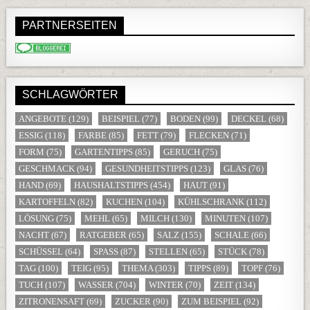
PARTNERSEITEN
SCHLAGWÖRTER
ANGEBOTE
(129)
BEISPIEL
(77)
BODEN
(99)
DECKEL
(68)
ESSIG
(118)
FARBE
(85)
FETT
(79)
FLECKEN
(71)
FORM
(75)
GARTENTIPPS
(85)
GERUCH
(75)
GESCHMACK
(94)
GESUNDHEITSTIPPS
(123)
GLAS
(76)
HAND
(69)
HAUSHALTSTIPPS
(454)
HAUT
(91)
KARTOFFELN
(82)
KUCHEN
(104)
KÜHLSCHRANK
(112)
LÖSUNG
(75)
MEHL
(65)
MILCH
(130)
MINUTEN
(107)
NACHT
(67)
RATGEBER
(65)
SALZ
(155)
SCHALE
(66)
SCHÜSSEL
(64)
SPASS
(87)
STELLEN
(65)
STÜCK
(78)
TAG
(100)
TEIG
(95)
THEMA
(303)
TIPPS
(89)
TOPF
(76)
TUCH
(107)
WASSER
(704)
WINTER
(70)
ZEIT
(134)
ZITRONENSAFT
(69)
ZUCKER
(90)
ZUM BEISPIEL
(92)